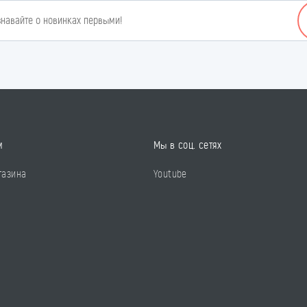
м
Мы в соц. сетях
газина
Youtube