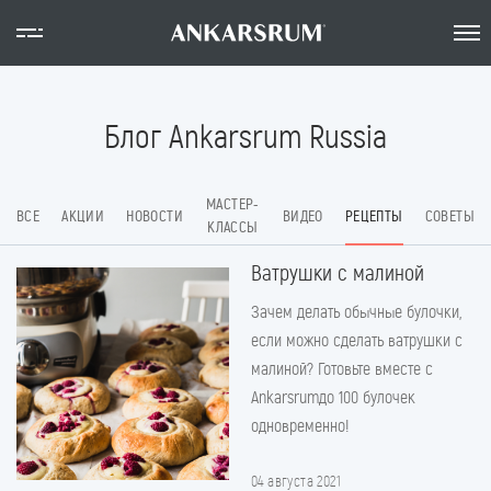
Блог Ankarsrum Russia
МАСТЕР-
ВСЕ
АКЦИИ
НОВОСТИ
ВИДЕО
РЕЦЕПТЫ
СОВЕТЫ
КЛАССЫ
Ватрушки с малиной
Зачем делать обычные булочки,
если можно сделать ватрушки с
малиной? Готовьте вместе с
Ankarsrumдо 100 булочек
одновременно!
04 августа 2021